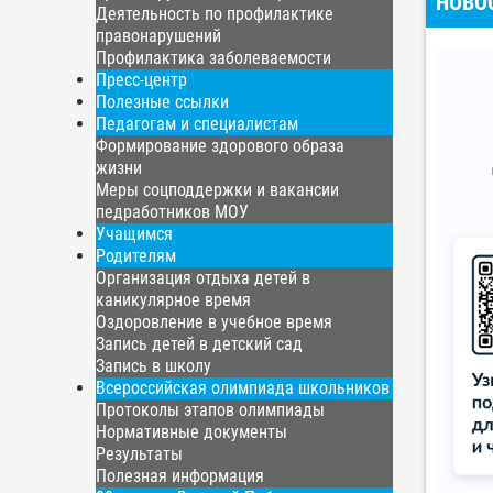
НОВО
Деятельность по профилактике
правонарушений
Профилактика заболеваемости
Пресс-центр
Полезные ссылки
Педагогам и специалистам
Формирование здорового образа
жизни
Меры соцподдержки и вакансии
педработников МОУ
Учащимся
Родителям
Организация отдыха детей в
каникулярное время
Оздоровление в учебное время
Запись детей в детский сад
Запись в школу
Всероссийская олимпиада школьников
Протоколы этапов олимпиады
Нормативные документы
Результаты
Полезная информация