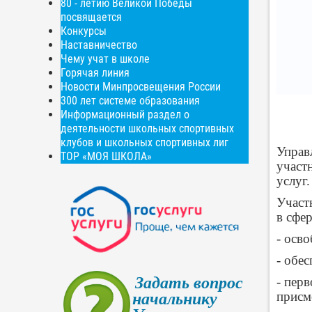
80 - летию Великой Победы
посвящается
Конкурсы
Наставничество
Чему учат в школе
Горячая линия
Новости Минпросвещения России
300 лет системе образования
Информационный раздел о
деятельности школьных спортивных
клубов и школьных спортивных лиг
Управ
ТОР «МОЯ ШКОЛА»
участ
услуг.
Участ
в сфе
- осв
- обе
Задать вопрос
- пер
присм
начальнику