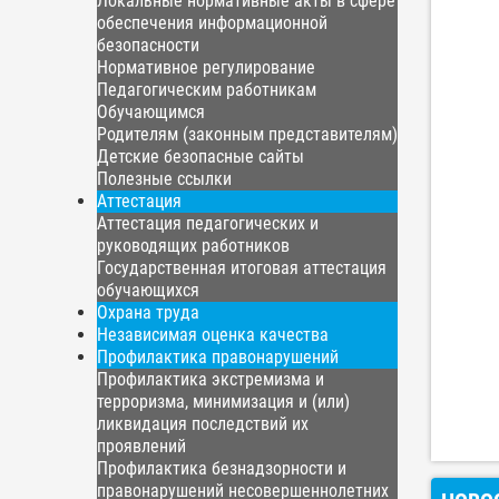
Локальные нормативные акты в сфере
обеспечения информационной
безопасности
Нормативное регулирование
Педагогическим работникам
Обучающимся
Родителям (законным представителям)
Детские безопасные сайты
Полезные ссылки
Аттестация
Аттестация педагогических и
руководящих работников
Государственная итоговая аттестация
обучающихся
Охрана труда
Независимая оценка качества
Профилактика правонарушений
Профилактика экстремизма и
терроризма, минимизация и (или)
ликвидация последствий их
проявлений
Профилактика безнадзорности и
правонарушений несовершеннолетних