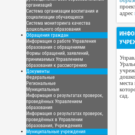
образ
организаций
проек
Система организации воспитания и
адрес
социализации обучающихся
Система мониторинга качества
дошкольного образования
ИНФО
Обращения граждан
УЧРЕ
Информация о работе Управления
образования с обращениями
Формы обращений, заявлений,
Управ
принимаемых Управлением
Ураль
образования к рассмотрению
учреж
Документы
дошко
Федеральные
места
Региональные
котор
Муниципальные
сад.
Информация о результатах проверок,
проведённых Управлением
образования
Информация о результатах проверок,
проведённых в Управлении
образования, Учреждениях
Муниципальные учреждения