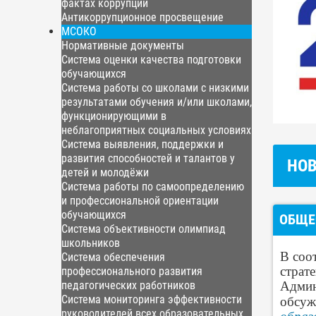
фактах коррупции
Антикоррупционное просвещение
МСОКО
Нормативные документы
Система оценки качества подготовки
обучающихся
Система работы со школами с низкими
результатами обучения и/или школами,
функционирующими в
неблагоприятных социальных условиях
Система выявления, поддержки и
развития способностей и талантов у
НО
детей и молодёжи
Система работы по самоопределению
и профессиональной ориентации
обучающихся
ОБЩЕ
Система объективности олимпиад
школьников
В соо
Система обеспечения
страт
профессионального развития
Админ
педагогических работников
Система мониторинга эффективности
обсуж
руководителей всех образовательных