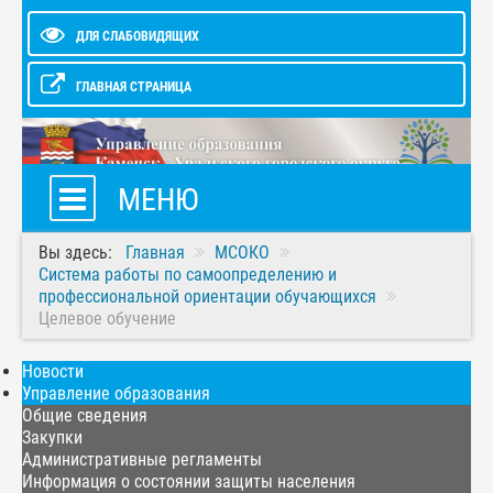
ДЛЯ СЛАБОВИДЯЩИХ
ГЛАВНАЯ СТРАНИЦА
МЕНЮ
Вы здесь:
Главная
МСОКО
Система работы по самоопределению и
профессиональной ориентации обучающихся
Целевое обучение
Новости
Управление образования
Общие сведения
Закупки
Административные регламенты
Информация о состоянии защиты населения